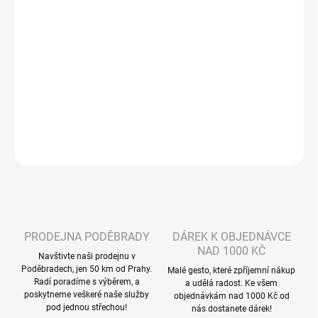
MŮŽEME DORUČIT DO:
ZVOLTE VARIANTU
−
+
Přidat do košíku
DETAILNÍ INFORMACE
ZEPTAT SE
HLÍDAT
PRODEJNA PODĚBRADY
DÁREK K OBJEDNÁVCE
NAD 1000 KČ
Navštivte naši prodejnu v
Poděbradech, jen 50 km od Prahy.
Malé gesto, které zpříjemní nákup
Radí poradíme s výběrem, a
a udělá radost. Ke všem
poskytneme veškeré naše služby
objednávkám nad 1000 Kč od
pod jednou střechou!
nás dostanete dárek!