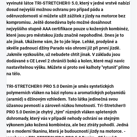
vyvinuté látce TRI-STRETCHER® 5.0, který v jedné vrstvě nabízí
dosud nejvyšší možnou ochranu pro případ pádu a
oděruvzdornosti si můžete užít zážitek z jízdy na motorce bez
kompromisu. Ještě donedávna bylo možné dosáhnout
nejvyššího stupně AAA certifikace pouze u kožených kombinéz,
které jsou pro městskou jízdu značně nepohodlné. Dnes je to
ale jinak. Ukážeme vám, že to jde lépe. Lehké, prodyšné a
skvěle padnoucí džíny Parado vás ohromí již při první jízdě.
Jakmile vyzkoušíte, už nebudete chtít jinak.
V základu jsou
dodávané s CE Level 2 chrániči boků a kolen, které mají navíc
nastavitelnou výšku. Můžete si proto své kalhoty "vytunit" přímo
na tělo.
TRI-STRETCHER® PRO 5.0 Denim je směs syntetických
polymerních vláken na bázi nylonu a aromatických polyamidů
(aramid) s džínovým vzhledem. Tato látka jedinečná svou
úžasnou pevností a zároveň nízkou hmotností. Tri-Stretcher®
PRO 5.0 Denim je chytrý „tým“ různých vláken spletených
dohromady, který vás v případě nehody ochrání se stejným
výkonem jako kožená kombinéza, ale bez ztráty pohodlí. Jedná
se o moderní tkaninu, která je budoucností jízdy na motorce.
-