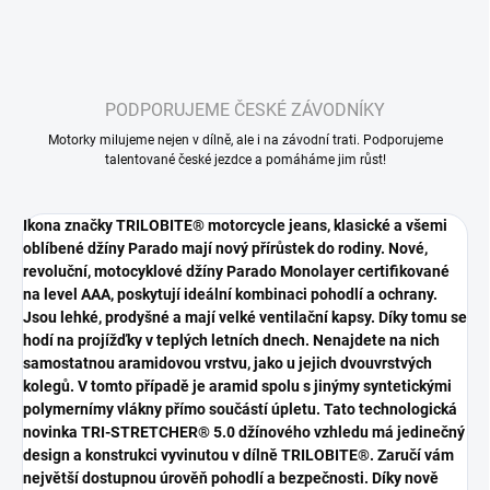
PODPORUJEME ČESKÉ ZÁVODNÍKY
Motorky milujeme nejen v dílně, ale i na závodní trati. Podporujeme
talentované české jezdce a pomáháme jim růst!
Ikona značky TRILOBITE® motorcycle jeans, klasické a všemi
oblíbené džíny Parado mají nový přírůstek do rodiny. Nové,
revoluční, motocyklové džíny Parado Monolayer certifikované
na level AAA, poskytují ideální kombinaci pohodlí a ochrany.
Jsou lehké, prodyšné a mají velké ventilační kapsy. Díky tomu se
hodí na projížďky v teplých letních dnech. Nenajdete na nich
samostatnou aramidovou vrstvu, jako u jejich dvouvrstvých
kolegů. V tomto případě je aramid spolu s jinýmy syntetickými
polymernímy vlákny přímo součástí úpletu. Tato technologická
novinka TRI-STRETCHER® 5.0 džínového vzhledu má jedinečný
design a konstrukci vyvinutou v dílně TRILOBITE®. Zaručí vám
největší dostupnou úrověň pohodlí a bezpečnosti.
Díky nově