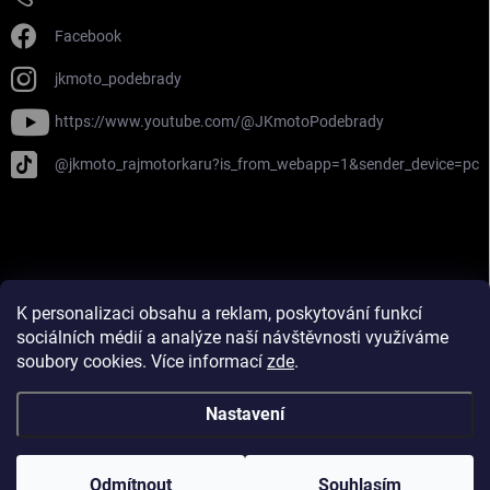
Facebook
jkmoto_podebrady
https://www.youtube.com/@JKmotoPodebrady
@jkmoto_rajmotorkaru?is_from_webapp=1&sender_device=pc
Najdete nás na Firmy.cz
Píše o nás Deník!
K personalizaci obsahu a reklam, poskytování funkcí
Zahájení sezóny 2024 na Deníku!
sociálních médií a analýze naší návštěvnosti využíváme
soubory cookies. Více informací
zde
.
Nastavení
Copyright 2026
JK MOTO
. Všechna práva vyhrazena.
Upravit nastavení
cookies
Odmítnout
Souhlasím