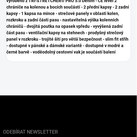
vyrobeno z TRI-STRETCHER® PRO 5.0 Denim - CE level 2
chrániče na kolenou a bocích součástí - 2 přední kapsy - 2 zadní
kapsy - 1 kapsa na mince - strečové panely v oblasti kolen,
rozkroku a zadní části pasu - nastavitelná výška kolenních
chráničů - dvojitá poutka na opasek vpředu - vyvýšená zadní
část pasu - ventilační kapsy na stehnech - prodyšný strečový
panel v rozkroku - trojité šití pro větší bezpečnost - slim fit střih
- dostupné v pánské a dámské variantě - dostupné v modré a
černé barvě - voděodolný cestovní vak je součástí balení
Z
á
p
a
t
í
ODEBÍRAT NEWSLETTER