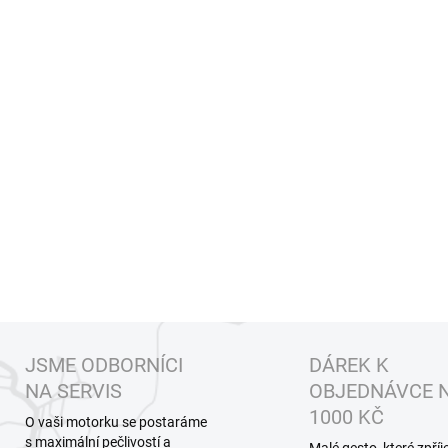
JSME ODBORNÍCI
DÁREK K
NA SERVIS
OBJEDNÁVCE 
1000 KČ
O vaši motorku se postaráme
s maximální pečlivostí a
Malé gesto, které zpří