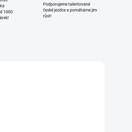
Podporujeme talentované
 Ke
české jezdce a pomáháme jim
d 1000
růst!
árek!
NOVINKA
6807/XS