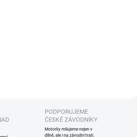
PODPORUJEME
NAD
ČESKÉ ZÁVODNÍKY
Motorky milujeme nejen v
dílně, ale i na závodní trati.
jemní