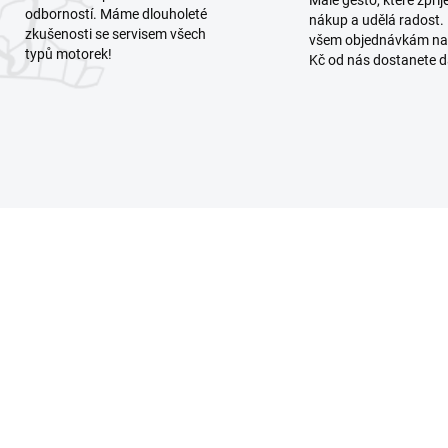
odborností. Máme dlouholeté
nákup a udělá radost.
zkušenosti se servisem všech
všem objednávkám na
typů motorek!
Kč od nás dostanete d
NOVINKA
6813/26