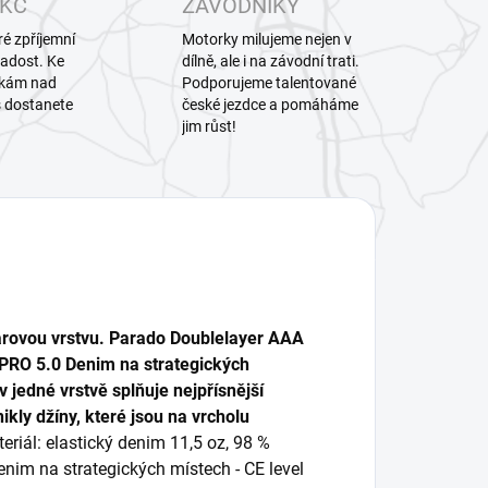
 KČ
ZÁVODNÍKY
ré zpříjemní
Motorky milujeme nejen v
radost. Ke
dílně, ale i na závodní trati.
vkám nad
Podporujeme talentované
 dostanete
české jezdce a pomáháme
jim růst!
larovou vrstvu. Parado Doublelayer AAA
 PRO 5.0 Denim na strategických
 jedné vrstvě splňuje nejpřísnější
kly džíny, které jsou na vrcholu
eriál: elastický denim 11,5 oz, 98 %
enim na strategických místech - CE level