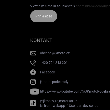
Vložením e-mailu souhlasíte s
podmínkami ochrany o
Přihlásit se
KONTAKT
obchod
@
jkmoto.cz
+420 704 248 201
Facebook
jkmoto_podebrady
https://www.youtube.com/@JKmotoPodebr
@jkmoto_rajmotorkaru?
is_from_webapp=1&sender_device=pc