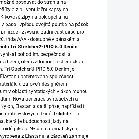
e možné posouvat do stran a na
flíky a zip - ventilační kapsy na
YKK kovové zipy na poklopci a na
e v pase - vpředu dvojitá poutka na pásek
při jízdě - zvýšená zadní část pasu pro
020, třída AAA - dostupné v pánském a
riálu Tri-Stretcher® PRO 5.0 Denim
 vynikat pohodlím, bezpečností a
 roztržení, otěruvzdornost a chemickou
ch. Tri-Stretcher® PRO 5.0 Denim je
a Elastanu patentovaná společností
materiálu a zároveň designérem
ům v oblasti syntetických vláken mohou
ředtím. Nová generace syntetických a
lon, Elastan a další příze, například i
robu motocyklových džínů
Trilobite
. Tri-
, která je budoucností jízdy na
yamidů jako je Nylon a aromatických
vyrobená z Elastanu, a zároveň zahrnuje