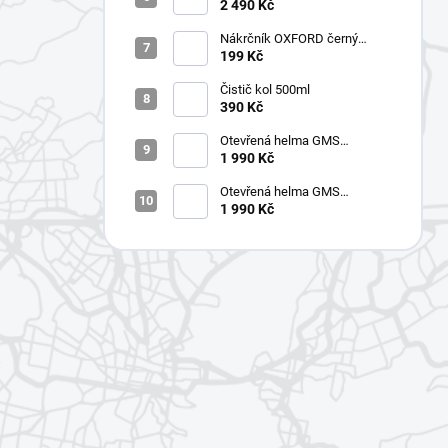
ZG11702 RIDE matná černo-
2 490 Kč
zlatá
Nákrčník OXFORD černý
CA100-OX
199 Kč
Čistič kol 500ml
390 Kč
Otevřená helma GMS
ZG11501 GELATO Pistacchio
1 990 Kč
Otevřená helma GMS
ZG11501 GELATO Curaçao
1 990 Kč