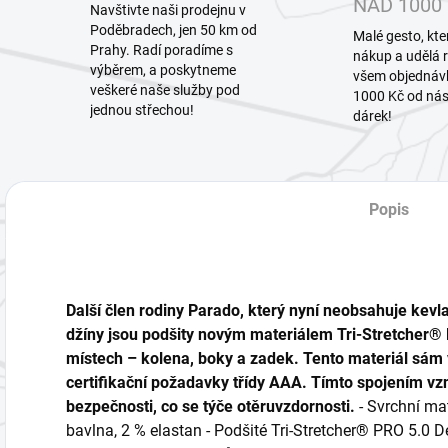
NAD 1000
Navštivte naši prodejnu v
Poděbradech, jen 50 km od
Malé gesto, kte
Prahy. Radí poradíme s
nákup a udělá 
výběrem, a poskytneme
všem objedná
veškeré naše služby pod
1000 Kč od nás
jednou střechou!
dárek!
Popis
Další člen rodiny Parado, který nyní neobsahuje kev
džíny jsou podšity novým materiálem Tri-Stretcher®
místech – kolena, boky a zadek. Tento materiál sám v
certifikační požadavky třídy AAA. Tímto spojením vzni
bezpečnosti, co se týče otěruvzdornosti.
- Svrchní mat
bavlna, 2 % elastan - Podšité Tri-Stretcher® PRO 5.0 D