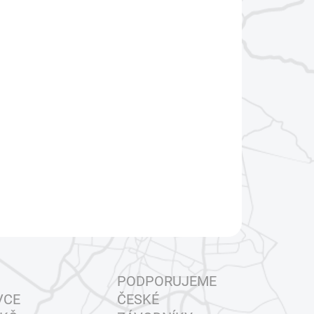
:
IKOST
EME DORUČIT DO:
ZVOLTE VARIANTU
−
+
Přidat do košíku
ILNÍ INFORMACE
ZEPTAT SE
HLÍDAT
PODPORUJEME
VCE
ČESKÉ