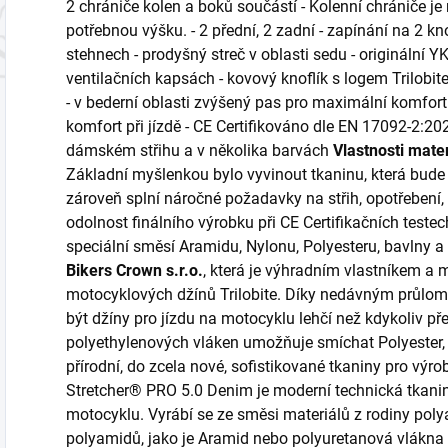
2 chrániče kolen a boků součástí - Kolenní chrániče j
potřebnou výšku. - 2 přední, 2 zadní - zapínání na 2 kno
stehnech - prodyšný streč v oblasti sedu - originální 
ventilačních kapsách - kovový knoflík s logem Trilobit
- v bederní oblasti zvýšený pas pro maximální komfort 
komfort při jízdě - CE Certifikováno dle EN 17092-2:2
dámském střihu a v několika barvách
Vlastnosti mate
Základní myšlenkou bylo vyvinout tkaninu, která bude
zároveň splní náročné požadavky na střih, opotřebení,
odolnost finálního výrobku při CE Certifikačních teste
speciální směsí Aramidu, Nylonu, Polyesteru, bavlny 
Bikers Crown s.r.o.
, která je výhradním vlastníkem a 
motocyklových džínů Trilobite. Díky nedávným průlom
být džíny pro jízdu na motocyklu lehčí než kdykoliv p
polyethylenových vláken umožňuje smíchat Polyester, Ny
přírodní, do zcela nové, sofistikované tkaniny pro vý
Stretcher® PRO 5.0 Denim je moderní technická tkanina
motocyklu. Vyrábí se ze směsi materiálů z rodiny pol
polyamidů, jako je Aramid nebo polyuretanová vlákna 