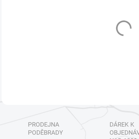
cena
VEL
MŮŽ
DETA
PRODEJNA
DÁREK K
PODĚBRADY
OBJEDNÁ