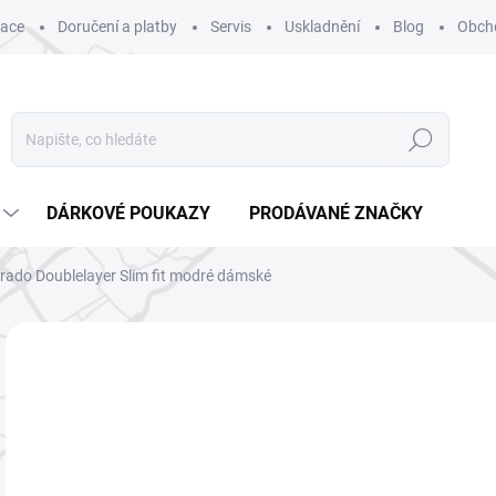
mace
Doručení a platby
Servis
Uskladnění
Blog
Obch
Hledat
DÁRKOVÉ POUKAZY
PRODÁVANÉ ZNAČKY
Parado Doublelayer Slim fit modré dámské
ZNAČKA:
TRILOBITE
NOVINKA
5 
Měr
ZV