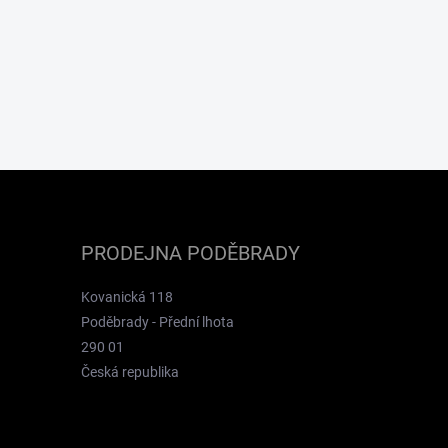
PRODEJNA PODĚBRADY
Kovanická 118
Poděbrady - Přední lhota
290 01
Česká republika