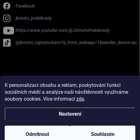
Facebook
jkmoto_podebrady
https://www.youtube.com/@JKmotoPodebrady
@jkmoto_rajmotorkaru?is_from_webapp=1&sender_device=pc
Najdete nás na Firmy.cz
Píše o nás Deník!
K personalizaci obsahu a reklam, poskytování funkcí
Zahájení sezóny 2024 na Deníku!
sociálních médií a analýze naší návštěvnosti využíváme
soubory cookies. Více informací
zde
.
Nastavení
Copyright 2026
JK MOTO
. Všechna práva vyhrazena.
Upravit nastavení
cookies
Odmítnout
Souhlasím