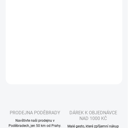
?
MŮŽEME DORUČIT DO:
ZVOLTE VARIANTU
−
+
Přidat do košíku
Užijte si každou jízdu otevřenou helmou GMS Gelato, která
spojuje moderní design s nejvyšší ochranou ECE 22.06.
DETAILNÍ INFORMACE
ZEPTAT SE
HLÍDAT
PRODEJNA PODĚBRADY
DÁREK K OBJEDNÁVCE
NAD 1000 KČ
Navštivte naši prodejnu v
Poděbradech, jen 50 km od Prahy.
Malé gesto, které zpříjemní nákup