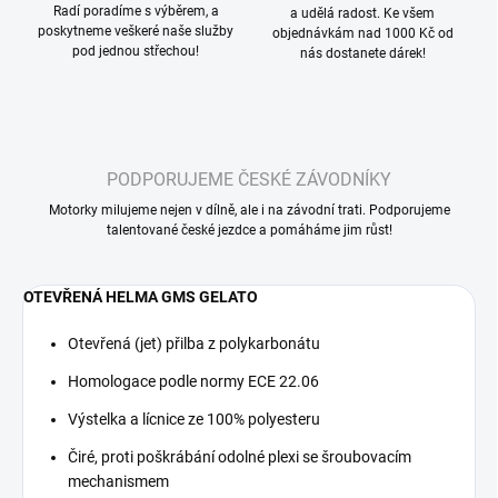
Radí poradíme s výběrem, a
a udělá radost. Ke všem
poskytneme veškeré naše služby
objednávkám nad 1000 Kč od
pod jednou střechou!
nás dostanete dárek!
PODPORUJEME ČESKÉ ZÁVODNÍKY
Motorky milujeme nejen v dílně, ale i na závodní trati. Podporujeme
talentované české jezdce a pomáháme jim růst!
OTEVŘENÁ HELMA GMS GELATO
Otevřená (jet) přilba z polykarbonátu
Homologace podle normy ECE 22.06
Výstelka a lícnice ze 100% polyesteru
Čiré, proti poškrábání odolné plexi se šroubovacím
mechanismem