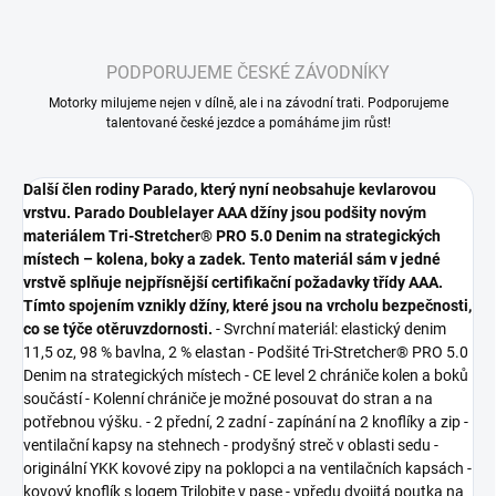
PODPORUJEME ČESKÉ ZÁVODNÍKY
Motorky milujeme nejen v dílně, ale i na závodní trati. Podporujeme
talentované české jezdce a pomáháme jim růst!
Další člen rodiny Parado, který nyní neobsahuje kevlarovou
vrstvu. Parado Doublelayer AAA džíny jsou podšity novým
materiálem Tri-Stretcher® PRO 5.0 Denim na strategických
místech – kolena, boky a zadek. Tento materiál sám v jedné
vrstvě splňuje nejpřísnější certifikační požadavky třídy AAA.
Tímto spojením vznikly džíny, které jsou na vrcholu bezpečnosti,
co se týče otěruvzdornosti.
- Svrchní materiál: elastický denim
11,5 oz, 98 % bavlna, 2 % elastan - Podšité Tri-Stretcher® PRO 5.0
Denim na strategických místech - CE level 2 chrániče kolen a boků
součástí - Kolenní chrániče je možné posouvat do stran a na
potřebnou výšku. - 2 přední, 2 zadní - zapínání na 2 knoflíky a zip -
ventilační kapsy na stehnech - prodyšný streč v oblasti sedu -
originální YKK kovové zipy na poklopci a na ventilačních kapsách -
kovový knoflík s logem Trilobite v pase - vpředu dvojitá poutka na