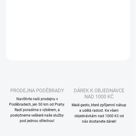
MŮŽEME DORUČIT DO:
ZVOLTE VARIANTU
−
+
Přidat do košíku
DETAILNÍ INFORMACE
ZEPTAT SE
HLÍDAT
PRODEJNA PODĚBRADY
DÁREK K OBJEDNÁVCE
NAD 1000 KČ
Navštivte naši prodejnu v
Poděbradech, jen 50 km od Prahy.
Malé gesto, které zpříjemní nákup
Radí poradíme s výběrem, a
a udělá radost. Ke všem
poskytneme veškeré naše služby
objednávkám nad 1000 Kč od
pod jednou střechou!
nás dostanete dárek!