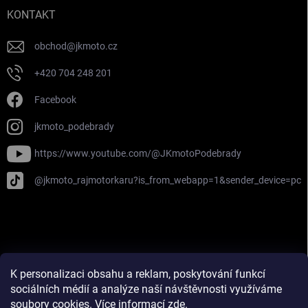
KONTAKT
obchod
@
jkmoto.cz
+420 704 248 201
Facebook
jkmoto_podebrady
https://www.youtube.com/@JKmotoPodebrady
@jkmoto_rajmotorkaru?is_from_webapp=1&sender_device=pc
Najdete nás na Firmy.cz
Píše o nás Deník!
K personalizaci obsahu a reklam, poskytování funkcí
Zahájení sezóny 2024 na Deníku!
sociálních médií a analýze naší návštěvnosti využíváme
soubory cookies. Více informací
zde
.