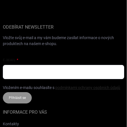
á
p
a
t
í
ODEBÍRAT NEWSLETTER
Vložte svůj e-mail a my vám budeme zasílat informace o nových
produktech na našem e-shopu.
E-MAIL
Vložením e-mailu souhlasíte s
podmínkami ochrany osobních údajů
Přihlásit se
INFORMACE PRO VÁS
Kontakty