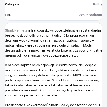
Kategorie
:
Přilby
EAN
:
Zvolte variantu
Shark Helmets
je francouzský výrobce, ztělesňuje nadstandardní
bezpečnost, pohodlí i prvotřídní kvalitu. Díky propracovaným
detailům – od výkonného větrání až po antivibrační úpravy –
nabízí helmy, které vás ochrání i při dlouhých jízdách. Moderní
design splňuje nejnáročnější estetická kritéria, což potvrdily i četné
mezinárodní ocenění za inovaci, bezpečnost i styl.
V nabídce najdete nejen nejnovější klasické helmy, ale i vyspělé
modely s integrovanou komunikací, lehkými aerodynamickými
štíty, odnímatelnou výstelkou nebo pokročilou MIPS ochranou
proti rotujícím účinkům nárazu. Shark klade důraz na ergonomii,
takže každá helma je navržena tak, aby perfektně seděla a
poskytovala maximální komfort při různých typech jízdy – od
sportovní až po cestovní a městské.
Prohlédněte si kolekci modelů Shark – od vysoce technických full-