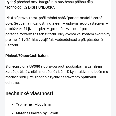
Rychlý přechod mezi integrální a otevřenou přilbou díky
technologii
„2 DIGIT UNLOCK“
.
Plexi s úpravou proti poškrábání nabízí panoramatické zorné
pole. Se dvěma možnostmi otevření – úplným nebo částečným –
si můžete užít jízdu s plexi v „proudění vzduchu“ pro
personalizovaný zážitek z řízení. Díky dvěma velikostem skořepiny
pro menší i větší hlavy zajišťuje voděodolnost a přizpůsobené
usazení.
Pinlock 70 součástí balení.
Sluneční clona
UV380
s úpravou proti poškrábání a zamlžení
zaručuje čisté a ničím nerušené vidění. Díky intuitivnímu bočnímu
mechanismu ji lze snadno a rychle nastavit pro optimální
ochranu.
Technické vlastnosti
Typ helmy:
Modulární
Materiál skořepiny:
Lexan