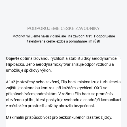
PODPORUJEME ČESKÉ ZÁVODNÍKY
Motorky milujeme nejen v dílně, ale i na závodní trati. Podporujeme
talentované české jezdce a pomáháme jim růst!
Objevte optimalizovanou rychlost a stabilitu díky aerodynamice
Flip-backu. Jeho aerodynamický tvar snižuje odpor vzduchu a
umožňuje špičkový výkon.
Ať už je otevřený nebo zavřený, Flip-back minimalizuje turbulenci a
zajišťuje dokonalou kontrolu při každém zrychlení. OXO se
přizpůsobí všem podmínkám. V režimu Flip-back se promění v
otevřenou přilbu, která poskytuje svobodu a snadnější komunikaci
v městském prostředí, aniž by ohrozila bezpečnost.
Maximální přizpůsobivost pro bezkonkurenční zážitek z jízdy.