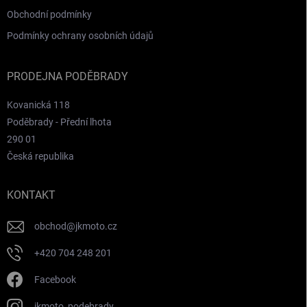
Obchodní podmínky
Podmínky ochrany osobních údajů
PRODEJNA PODĚBRADY
Kovanická 118
Poděbrady - Přední lhota
290 01
Česká republika
KONTAKT
obchod
@
jkmoto.cz
+420 704 248 201
Facebook
jkmoto_podebrady