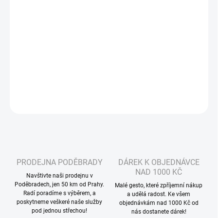
?
MŮŽEME DORUČIT DO:
ZVOLTE VARIANTU
−
+
Přidat do košíku
DETAILNÍ INFORMACE
ZEPTAT SE
HLÍDAT
PRODEJNA PODĚBRADY
DÁREK K OBJEDNÁVCE
NAD 1000 KČ
Navštivte naši prodejnu v
Poděbradech, jen 50 km od Prahy.
Malé gesto, které zpříjemní nákup
Radí poradíme s výběrem, a
a udělá radost. Ke všem
poskytneme veškeré naše služby
objednávkám nad 1000 Kč od
pod jednou střechou!
nás dostanete dárek!