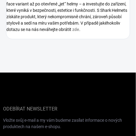
face variant až po otevřené „jet“ helmy – a investujte do zařízení,
které vyniká v bezpečnosti, estetice i funkčnosti. S Shark Helmets
získáte produkt, který nekompromisně chrání, zároveň působí
stylově a sedí na míru vašim potřebám. V případě jakéhokoliv
dotazu se na nás neváhejte obrátit
zde
.
Z
á
p
a
t
í
ODEBÍRAT NEWSLETTER
Vložte svůj e-mail a my vám budeme zasílat informace o nových
produktech na našem e-shopu.