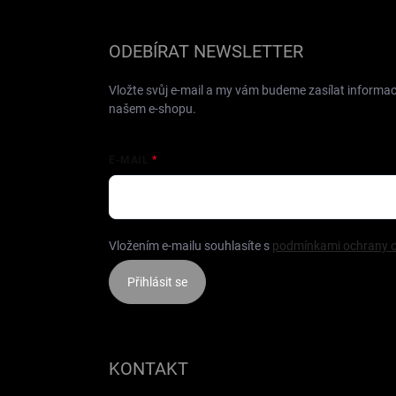
á
p
a
ODEBÍRAT NEWSLETTER
t
í
Vložte svůj e-mail a my vám budeme zasílat informa
našem e-shopu.
E-MAIL
Vložením e-mailu souhlasíte s
podmínkami ochrany o
Přihlásit se
KONTAKT