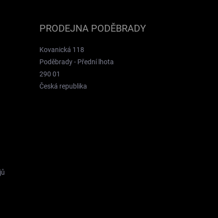
PRODEJNA PODĚBRADY
Kovanická 118
Poděbrady - Přední lhota
290 01
Česká republika
jů