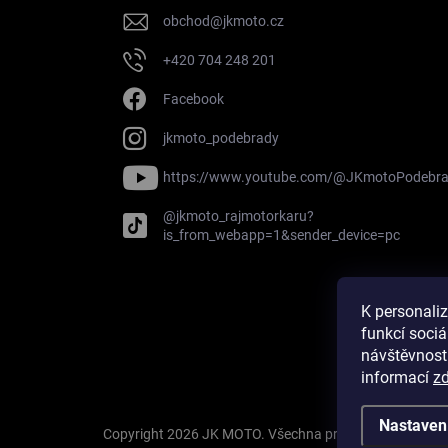
obchod
@
jkmoto.cz
+420 704 248 201
Facebook
jkmoto_podebrady
https://www.youtube.com/@JKmotoPodebr
@jkmoto_rajmotorkaru?
is_from_webapp=1&sender_device=pc
Na
K personali
funkcí sociá
návštěvnost
informací
z
Nastaven
Copyright 2026
JK MOTO
. Všechna práva vyhrazena.
U