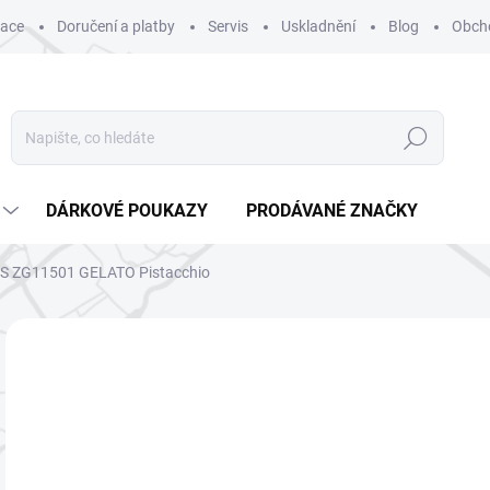
mace
Doručení a platby
Servis
Uskladnění
Blog
Obch
Hledat
DÁRKOVÉ POUKAZY
PRODÁVANÉ ZNAČKY
S ZG11501 GELATO Pistacchio
ZNAČKA:
GMS
NOVINKA
1 
Měr
ZV