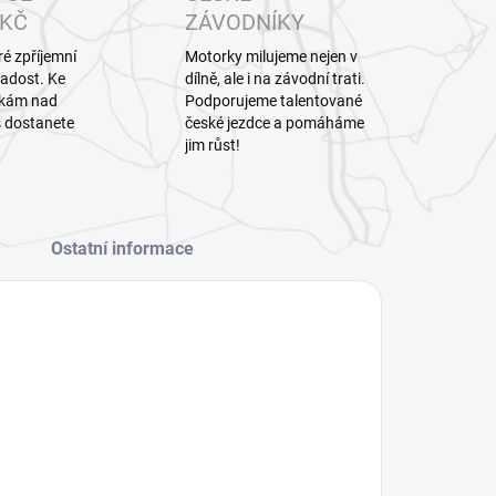
 KČ
ZÁVODNÍKY
ré zpříjemní
Motorky milujeme nejen v
radost. Ke
dílně, ale i na závodní trati.
vkám nad
Podporujeme talentované
 dostanete
české jezdce a pomáháme
jim růst!
Ostatní informace