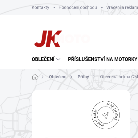
Přejít
Kontakty
Hodnocení obchodu
Vrácení a rekla
na
obsah
OBLEČENÍ
PŘÍSLUŠENSTVÍ NA MOTORKY
Domů
Oblečení
Přilby
Otevřená helma GM
P
o
Máte dotaz?
s
t
Nebojte se
r
ozvat!
a
n