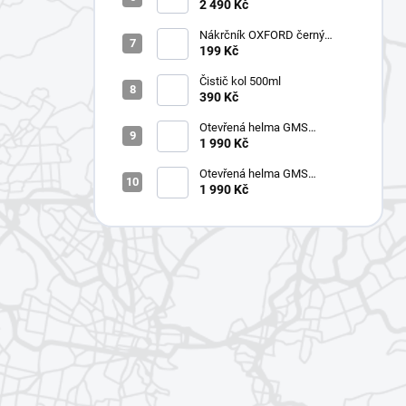
ZG11702 RIDE matná černo-
2 490 Kč
zlatá
Nákrčník OXFORD černý
CA100-OX
199 Kč
Čistič kol 500ml
390 Kč
Otevřená helma GMS
ZG11501 GELATO Pistacchio
1 990 Kč
Otevřená helma GMS
ZG11501 GELATO Curaçao
1 990 Kč