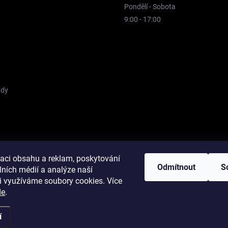
Pondělí - Sobota
9:00 - 17:00
ady
jdete nás na Firmy.cz
Píše o nás Deník!
Zahájení sezóny 2024 na Dení
zaci obsahu a reklam, poskytování
Odmítnout
S
lních médií a analýze naší
i využíváme soubory cookies. Více
de
.
í
pravit nastavení cookies