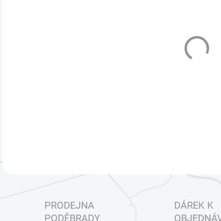
cena
VEL
MŮŽ
Užij
spoj
DETA
PRODEJNA
DÁREK K
PODĚBRADY
OBJEDNÁ