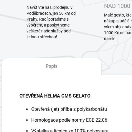
NAD 1000
Navštivte naši prodejnu v
Poděbradech, jen 50 km od
Malé gesto, kte
Prahy. Radí poradíme s
nákup a udělá 
výběrem, a poskytneme
všem objedná
veškeré naše služby pod
1000 Kč od nás
jednou střechou!
dárek!
Popis
OTEVŘENÁ HELMA GMS GELATO
Otevřená (jet) přilba z polykarbonátu
Homologace podle normy ECE 22.06
Výstelka a lícnice ze 100% polyesteru