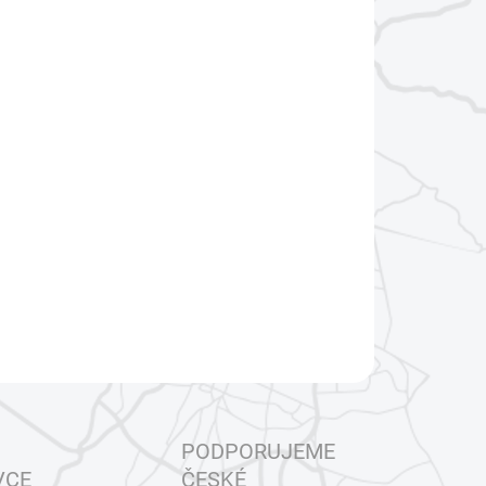
:
?
IKOST PŘILBY
EME DORUČIT DO:
ZVOLTE VARIANTU
−
+
Přidat do košíku
te si každou jízdu otevřenou helmou GMS Gelato, která
uje moderní design s nejvyšší ochranou ECE 22.06.
ILNÍ INFORMACE
ZEPTAT SE
HLÍDAT
PODPORUJEME
VCE
ČESKÉ