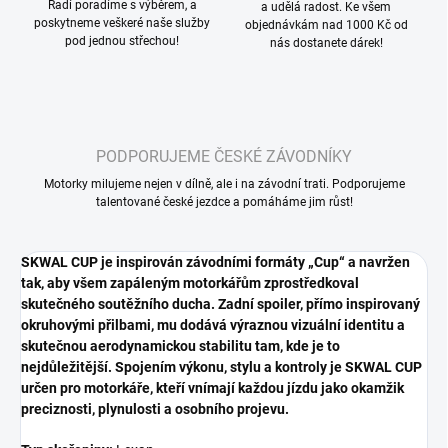
Radí poradíme s výběrem, a
a udělá radost. Ke všem
poskytneme veškeré naše služby
objednávkám nad 1000 Kč od
pod jednou střechou!
nás dostanete dárek!
PODPORUJEME ČESKÉ ZÁVODNÍKY
Motorky milujeme nejen v dílně, ale i na závodní trati. Podporujeme
talentované české jezdce a pomáháme jim růst!
SKWAL CUP je inspirován závodními formáty „Cup“ a navržen
tak, aby všem zapáleným motorkářům zprostředkoval
skutečného soutěžního ducha. Zadní spoiler, přímo inspirovaný
okruhovými přilbami, mu dodává výraznou vizuální identitu a
skutečnou aerodynamickou stabilitu tam, kde je to
nejdůležitější. Spojením výkonu, stylu a kontroly je SKWAL CUP
určen pro motorkáře, kteří vnímají každou jízdu jako okamžik
preciznosti, plynulosti a osobního projevu.