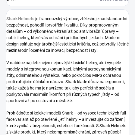
Shark Helmets
je francouzský výrobce, ztělesňuje nadstandardní
bezpečnost, pohodlí i prvotřídní kvalitu. Díky propracovaným
detailům – od výkonného větrání až po antivibrační úpravy –
nabízí helmy, které vás ochrání i při dlouhých jízdách. Moderní
design splňuje nejnáročnější estetická kritéria, což potvrdily i četné
mezinárodní ocenění za inovaci, bezpečnost i styl.
V nabídce najdete nejen nejnovější klasické helmy, ale i vyspělé
modely s integrovanou komunikací, lehkými aerodynamickými
štíty, odnímatelnou výstelkou nebo pokročilou MIPS ochranou
proti rotujícím účinkům nárazu. Shark klade důraz na ergonomii,
takže každá helma je navržena tak, aby perfektně seděla a
poskytovala maximální komfort při různých typech jízdy – od
sportovní až po cestovní a městské.
Prohlédněte si kolekci modelů Shark – od vysoce technických full-
face variant až po otevřené „jet“ helmy – a investujte do zařízení,
které vyniká v bezpečnosti, estetice i funkčnosti. S Shark Helmets
získáte produkt, který nekompromisně chrání, zároveň působí