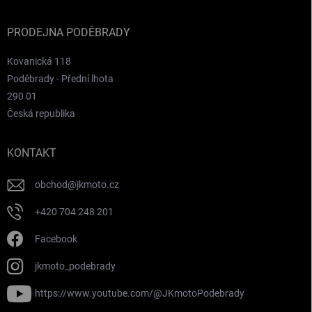
PRODEJNA PODĚBRADY
Kovanická 118
Poděbrady - Přední lhota
290 01
Česká republika
KONTAKT
obchod
@
jkmoto.cz
+420 704 248 201
Facebook
jkmoto_podebrady
https://www.youtube.com/@JKmotoPodebrady