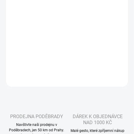
Měrná
ZVOLTE VARIANTU
cena:
VELIKOST PŘILBY
?
MŮŽEME DORUČIT DO:
ZVOLTE VARIANTU
−
+
Přidat do košíku
DETAILNÍ INFORMACE
ZEPTAT SE
HLÍDAT
PRODEJNA PODĚBRADY
DÁREK K OBJEDNÁVCE
NAD 1000 KČ
Navštivte naši prodejnu v
Poděbradech, jen 50 km od Prahy.
Malé gesto, které zpříjemní nákup