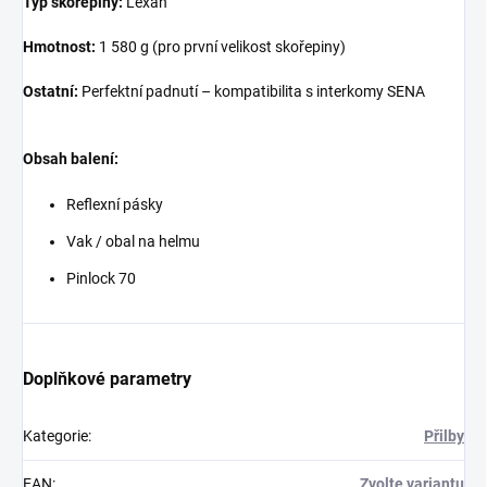
Typ skořepiny:
Lexan
Hmotnost:
1 580 g (pro první velikost skořepiny)
Ostatní:
Perfektní padnutí – kompatibilita s interkomy SENA
Obsah balení:
Reflexní pásky
Vak / obal na helmu
Pinlock 70
Doplňkové parametry
Kategorie
:
Přilby
EAN
:
Zvolte variantu