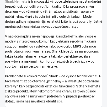
Shark Helmets
je francouzský výrobce, ztělesňuje nadstandardní
bezpečnost, pohodlí i prvotřídní kvalitu. Díky propracovaným
detailům – od výkonného větrání až po antivibrační úpravy –
nabízí helmy, které vás ochrání i při dlouhých jízdách. Moderní
design splňuje nejnáročnější estetická kritéria, což potvrdily i četné
mezinárodní ocenění za inovaci, bezpečnost i styl.
V nabídce najdete nejen nejnovější klasické helmy, ale i vyspělé
modely s integrovanou komunikací, lehkými aerodynamickými
štíty, odnímatelnou výstelkou nebo pokročilou MIPS ochranou
proti rotujícím účinkům nárazu. Shark klade důraz na ergonomii,
takže každá helma je navržena tak, aby perfektně seděla a
poskytovala maximální komfort při různých typech jízdy – od
sportovní až po cestovní a městské.
Prohlédněte si kolekci modelů Shark – od vysoce technických full-
face variant až po otevřené „jet“ helmy – a investujte do zařízení,
které vyniká v bezpečnosti, estetice i funkčnosti. S Shark Helmets
získáte produkt, který nekompromisně chrání, zároveň působí
stylově a sedí na míru vašim potřebám. V případě jakéhokoliv
dotazu se na nás neváhejte obrátit
zde
.