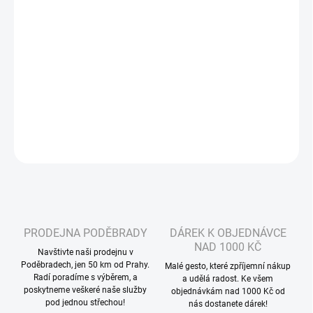
?
MŮŽEME DORUČIT DO:
ZVOLTE VARIANTU
−
+
Přidat do košíku
DETAILNÍ INFORMACE
ZEPTAT SE
HLÍDAT
PRODEJNA PODĚBRADY
DÁREK K OBJEDNÁVCE
NAD 1000 KČ
Navštivte naši prodejnu v
Poděbradech, jen 50 km od Prahy.
Malé gesto, které zpříjemní nákup
Radí poradíme s výběrem, a
a udělá radost. Ke všem
poskytneme veškeré naše služby
objednávkám nad 1000 Kč od
pod jednou střechou!
nás dostanete dárek!