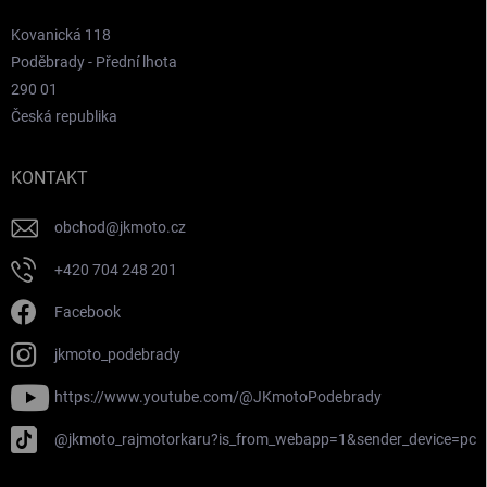
Kovanická 118
Poděbrady - Přední lhota
290 01
Česká republika
KONTAKT
obchod
@
jkmoto.cz
+420 704 248 201
Facebook
jkmoto_podebrady
https://www.youtube.com/@JKmotoPodebrady
@jkmoto_rajmotorkaru?is_from_webapp=1&sender_device=pc