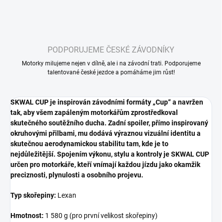
PODPORUJEME ČESKÉ ZÁVODNÍKY
Motorky milujeme nejen v dílně, ale i na závodní trati. Podporujeme
talentované české jezdce a pomáháme jim růst!
SKWAL CUP je inspirován závodními formáty „Cup“ a navržen
tak, aby všem zapáleným motorkářům zprostředkoval
skutečného soutěžního ducha. Zadní spoiler, přímo inspirovaný
okruhovými přilbami, mu dodává výraznou vizuální identitu a
skutečnou aerodynamickou stabilitu tam, kde je to
nejdůležitější. Spojením výkonu, stylu a kontroly je SKWAL CUP
určen pro motorkáře, kteří vnímají každou jízdu jako okamžik
preciznosti, plynulosti a osobního projevu.
Typ skořepiny:
Lexan
Hmotnost:
1 580 g (pro první velikost skořepiny)