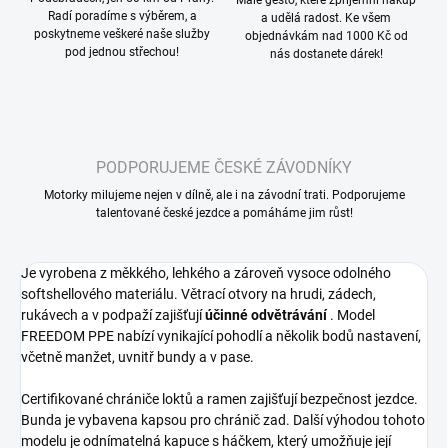
Malé gesto, které zpříjemní nákup
Radí poradíme s výběrem, a
a udělá radost. Ke všem
poskytneme veškeré naše služby
objednávkám nad 1000 Kč od
pod jednou střechou!
nás dostanete dárek!
PODPORUJEME ČESKÉ ZÁVODNÍKY
Motorky milujeme nejen v dílně, ale i na závodní trati. Podporujeme
talentované české jezdce a pomáháme jim růst!
Je vyrobena z měkkého, lehkého a zároveň vysoce odolného
softshellového materiálu. Větrací otvory na hrudi, zádech,
rukávech a v podpaží zajišťují
účinné odvětrávání
. Model
FREEDOM PPE nabízí vynikající pohodlí a několik bodů nastavení,
včetně manžet, uvnitř bundy a v pase.
Certifikované chrániče loktů a ramen zajišťují bezpečnost jezdce.
Bunda je vybavena kapsou pro chránič zad. Další výhodou tohoto
modelu je odnímatelná kapuce s háčkem, který umožňuje její