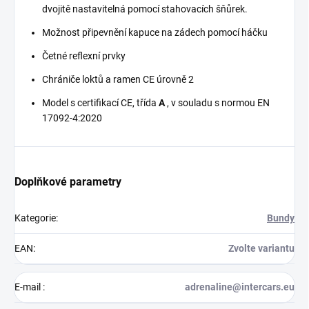
dvojitě nastavitelná pomocí stahovacích šňůrek.
Možnost připevnění kapuce na zádech pomocí háčku
Četné reflexní prvky
Chrániče loktů a ramen CE úrovně 2
Model s certifikací CE, třída
A
, v souladu s normou EN
17092-4:2020
Doplňkové parametry
Kategorie
:
Bundy
EAN
:
Zvolte variantu
E-mail
:
adrenaline@intercars.eu