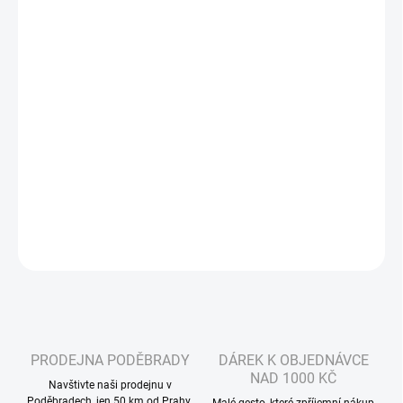
Měrná
ZVOLTE VARIANTU
cena:
VELIKOST BUNDY
MŮŽEME DORUČIT DO:
ZVOLTE VARIANTU
−
+
Přidat do košíku
DETAILNÍ INFORMACE
ZEPTAT SE
HLÍDAT
PRODEJNA PODĚBRADY
DÁREK K OBJEDNÁVCE
NAD 1000 KČ
Navštivte naši prodejnu v
Poděbradech, jen 50 km od Prahy.