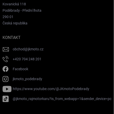
Kovanická 118
Poděbrady - Přední lhota
290 01
Česká republika
KONTAKT
obchod
@
jkmoto.cz
+420 704 248 201
Facebook
jkmoto_podebrady
https://www.youtube.com/@JKmotoPodebrady
@jkmoto_rajmotorkaru?is_from_webapp=1&sender_device=pc