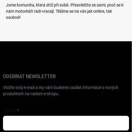
Jsme komunita, která drží při sobě. Přesvědčte se sami, proč se k
nám motorkáři rádi vracejí. Těšíme se na vás jak online, tak
osobně!
Z
á
p
a
t
í
ODEBÍRAT NEWSLETTER
Vložte svůj e-mail a my vám budeme zasílat informace o nových
produktech na našem e-shopu.
E-MAIL