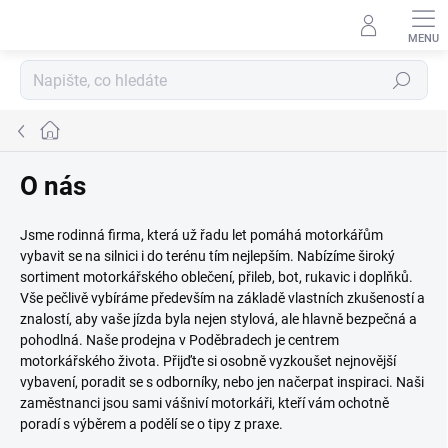
Přejít
na
obsah
Hledat
Domů
O nás
Jsme rodinná firma, která už řadu let pomáhá motorkářům
vybavit se na silnici i do terénu tím nejlepším. Nabízíme široký
sortiment motorkářského oblečení, přileb, bot, rukavic i doplňků.
Vše pečlivě vybíráme především na základě vlastních zkušeností a
znalostí, aby vaše jízda byla nejen stylová, ale hlavně bezpečná a
pohodlná. Naše prodejna v Poděbradech je centrem
motorkářského života. Přijďte si osobně vyzkoušet nejnovější
vybavení, poradit se s odborníky, nebo jen načerpat inspiraci. Naši
zaměstnanci jsou sami vášniví motorkáři, kteří vám ochotně
poradí s výběrem a podělí se o tipy z praxe.