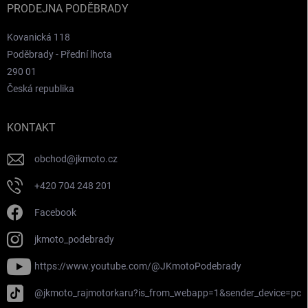
PRODEJNA PODĚBRADY
Kovanická 118
Poděbrady - Přední lhota
290 01
Česká republika
KONTAKT
obchod
@
jkmoto.cz
+420 704 248 201
Facebook
jkmoto_podebrady
https://www.youtube.com/@JKmotoPodebrady
@jkmoto_rajmotorkaru?is_from_webapp=1&sender_device=pc